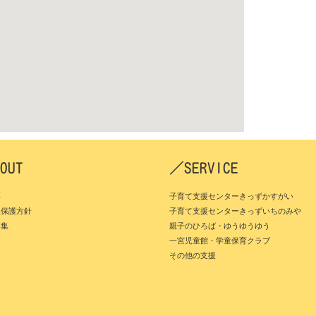
OUT
／SERVICE
要
子育て支援センターきっずかすがい
報保護方針
子育て支援センターきっずいちのみや
募集
親子のひろば・ゆうゆうゆう
一宮児童館・学童保育クラブ
その他の支援