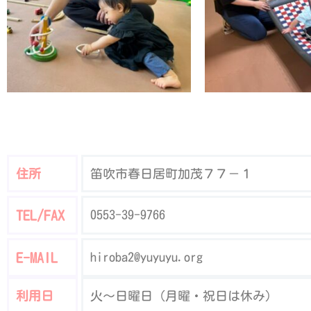
住所
笛吹市春日居町加茂７７－１
TEL/FAX
0553-39-9766
E-MAIL
hiroba2@yuyuyu.org
利用日
火〜日曜日（月曜・祝日は休み）