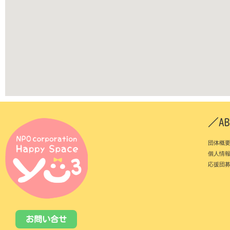
／AB
団体概
個人情
応援団
お問い合せ